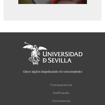
Cinco siglos impulsando el conocimiento
Menú
Menú
extra
extra
Transparencia
1
2
Antifraude
Convivencia