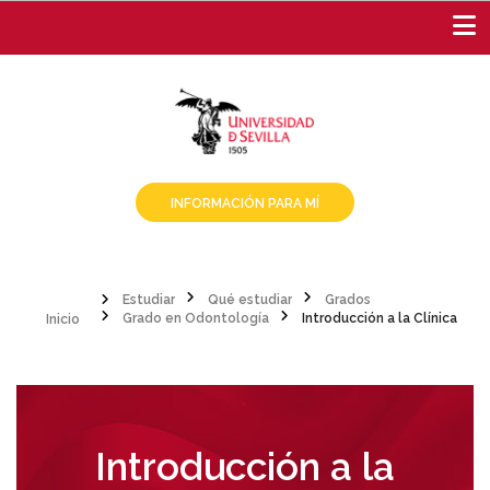
Pasar
al
contenido
principal
INFORMACIÓN PARA MÍ
Inicio
Estudiar
Qué estudiar
Grados
Grado en Odontología
Introducción a la Clínica
Sobrescribir
enlaces
de
ayuda
Introducción a la
a