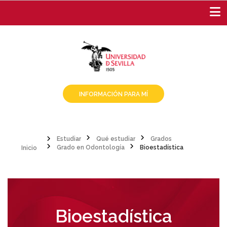
Pasar
al
contenido
principal
INFORMACIÓN PARA MÍ
Inicio
Estudiar
Qué estudiar
Grados
Grado en Odontología
Bioestadística
Sobrescribir
enlaces
de
ayuda
Bioestadística
a