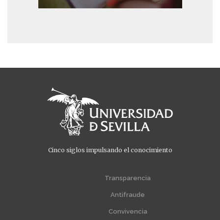
Cinco siglos impulsando el conocimiento
Menú
Menú
extra
extra
Transparencia
1
2
Antifraude
Convivencia