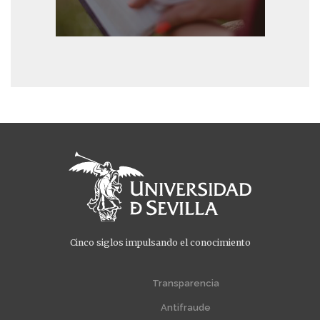
Cinco siglos impulsando el conocimiento
Menú
Menú
extra
extra
Transparencia
1
2
Antifraude