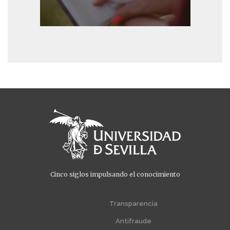
Cinco siglos impulsando el conocimiento
Menú
Menú
extra
extra
Transparencia
1
2
Antifraude