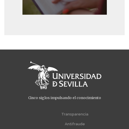
Cinco siglos impulsando el conocimiento
Menú
Menú
extra
extra
Transparencia
1
2
Antifraude