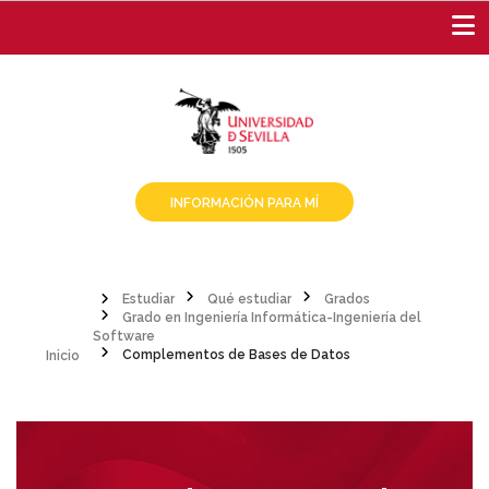
Pasar
al
contenido
principal
INFORMACIÓN PARA MÍ
Estudiar
Qué estudiar
Grados
Grado en Ingeniería Informática-Ingeniería del
Sobrescribir
Inicio
Software
Complementos de Bases de Datos
enlaces
de
ayuda
a