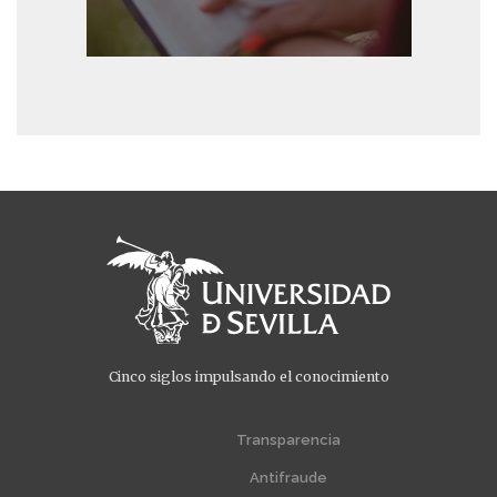
Cinco siglos impulsando el conocimiento
Menú
Menú
extra
extra
Transparencia
1
2
Antifraude