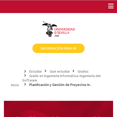
Pasar
al
contenido
principal
INFORMACIÓN PARA MÍ
Estudiar
Qué estudiar
Grados
Grado en Ingeniería Informática-Ingeniería del
Sobrescribir
Inicio
Software
Planificación y Gestión de Proyectos Informáticos
enlaces
de
ayuda
a