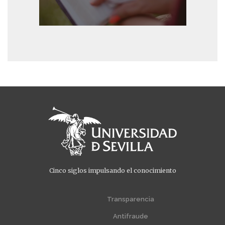
Cinco siglos impulsando el conocimiento
Menú
Menú
extra
extra
Transparencia
1
2
Antifraude