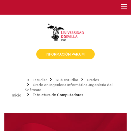
Pasar
al
contenido
principal
INFORMACIÓN PARA MÍ
Estudiar
Qué estudiar
Grados
Grado en Ingeniería Informática-Ingeniería del
Sobrescribir
Inicio
Software
Estructura de Computadores
enlaces
de
ayuda
a