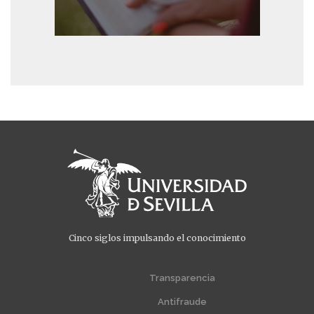
Cinco siglos impulsando el conocimiento
Menú
Menú
extra
extra
Transparencia
1
2
Antifraude