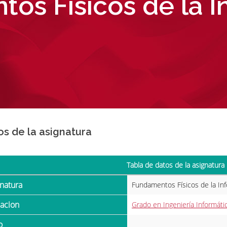
os Físicos de la I
os de la asignatura
Tabla de datos de la asignatura
gnatura
Fundamentos Físicos de la In
ulacion
Grado en Ingeniería Informáti
o