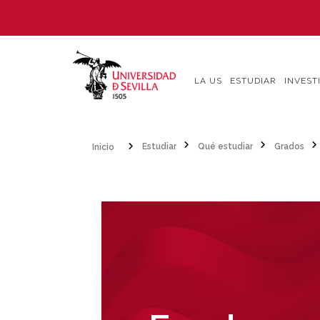
Pasar
al
contenido
principal
LA US
ESTUDIAR
INVEST
Inicio
Estudiar
Qué estudiar
Grados
Sobrescribir
enlaces
de
ayuda
a
la