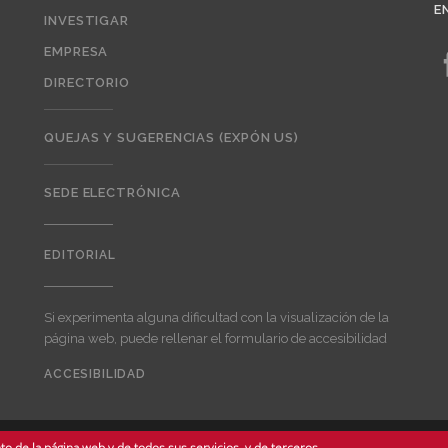
E
INVESTIGAR
EMPRESA
DIRECTORIO
QUEJAS Y SUGERENCIAS (EXPÓN US)
SEDE ELECTRÓNICA
EDITORIAL
Editorial
Si experimenta alguna dificultad con la visualización de la
página web, puede rellenar el formulario de accesibilidad
ACCESIBILIDAD
User
account
menu
o de la página web y de todos sus servicios, y de terceros