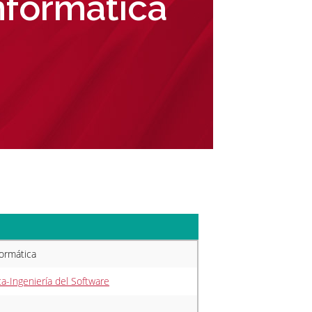
nformática
formática
ca-Ingeniería del Software