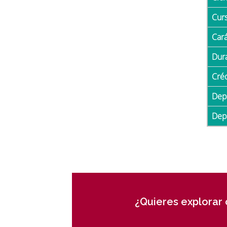
Cur
Car
Du
Cré
De
De
¿Quieres explorar