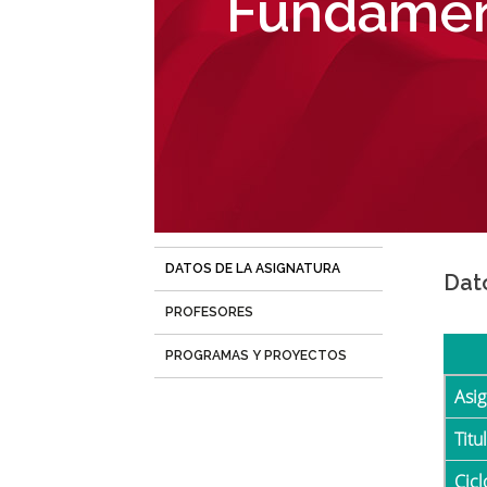
Fundament
navegación
DATOS DE LA ASIGNATURA
(solapa
Dat
activa)
PROFESORES
PROGRAMAS Y PROYECTOS
Asi
Tit
Cicl