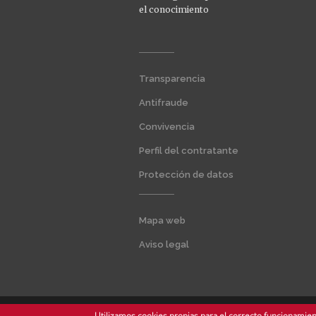
el conocimiento
Menú
Transparencia
extra
1
Antifraude
Convivencia
Perfil del contratante
Protección de datos
Menú
Mapa web
extra
2
Aviso legal
Utilizamos cookies propias para el correcto funcionamient