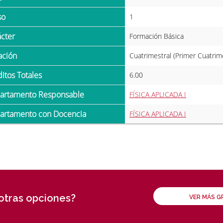
so
1
ácter
Formación Básica
ración
Cuatrimestral (Primer Cuatrim
ditos Totales
6.00
partamento Responsable
FÍSICA APLICADA I
partamento con Docencia
FÍSICA APLICADA I
 otras opciones?
VER MÁS 