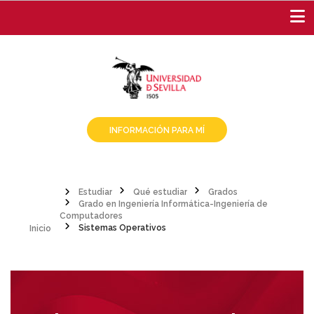
Pasar
al
contenido
principal
INFORMACIÓN PARA MÍ
Estudiar
Qué estudiar
Grados
Grado en Ingeniería Informática-Ingeniería de
Sobrescribir
Inicio
Computadores
Sistemas Operativos
enlaces
de
ayuda
a