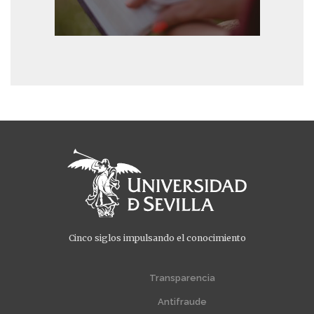
Cinco siglos impulsando el conocimiento
Menú
Menú
extra
extra
Transparencia
1
2
Antifraude