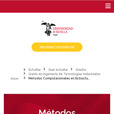
Pasar
al
contenido
principal
INFORMACIÓN PARA MÍ
Estudiar
Qué estudiar
Grados
Inicio
Grado en Ingeniería de Tecnologías Industriales
Sobrescribir
Métodos Computacionales en Estructuras
enlaces
de
ayuda
Métodos
a