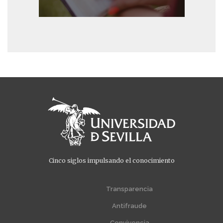
Cinco siglos impulsando el conocimiento
Menú
Menú
extra
extra
Transparencia
1
2
Antifraude
Convivencia