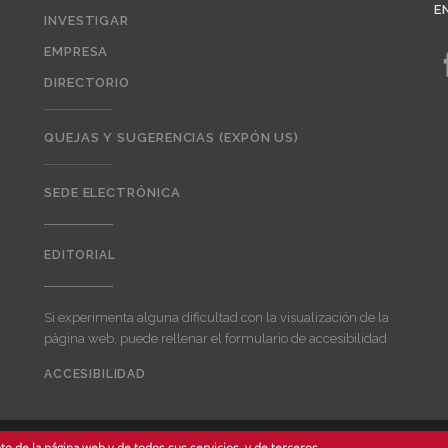
E
INVESTIGAR
EMPRESA
DIRECTORIO
QUEJAS Y SUGERENCIAS (EXPÓN US)
SEDE ELECTRÓNICA
EDITORIAL
Editorial
Si experimenta alguna dificultad con la visualización de la
página web, puede rellenar el formulario de accesibilidad
ACCESIBILIDAD
User
account
menu
o de la página web y de todos sus servicios, y de terceros