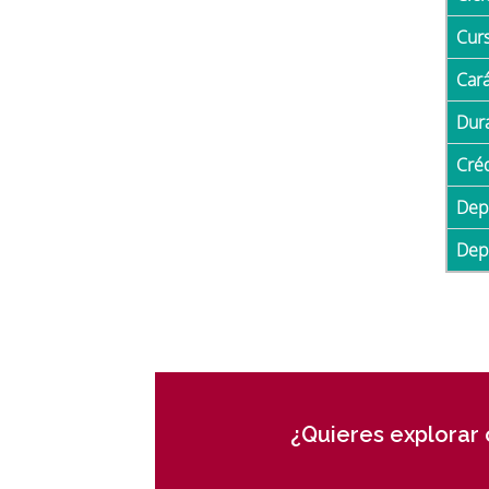
Cur
Car
Du
Cré
De
De
¿Quieres explorar