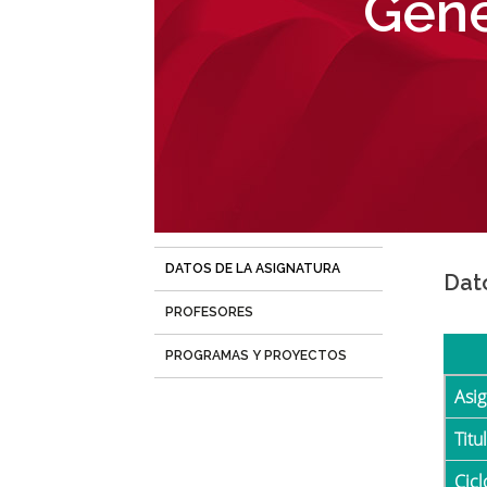
Gene
navegación
DATOS DE LA ASIGNATURA
(solapa
Dat
activa)
PROFESORES
PROGRAMAS Y PROYECTOS
Asi
Tit
Cicl