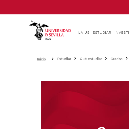
Pasar
al
contenido
principal
LA US
ESTUDIAR
INVEST
Inicio
Estudiar
Qué estudiar
Grados
Sobrescribir
enlaces
de
ayuda
a
la