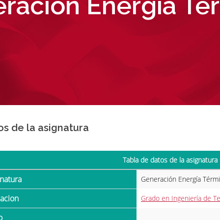
ración Energía Té
os de la asignatura
Tabla de datos de la asignatura
gnatura
Generación Energía Térm
ulacion
Grado en Ingeniería de Te
o