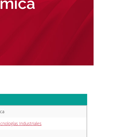
rmica
ica
cnologías Industriales