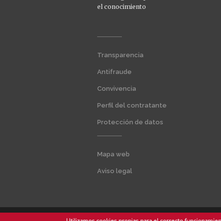
el conocimiento
Menú
Transparencia
extra
1
Antifraude
Convivencia
Perfil del contratante
Protección de datos
Menú
Mapa web
extra
2
Aviso legal
Utilizamos cookies propias para el correcto funcionamient