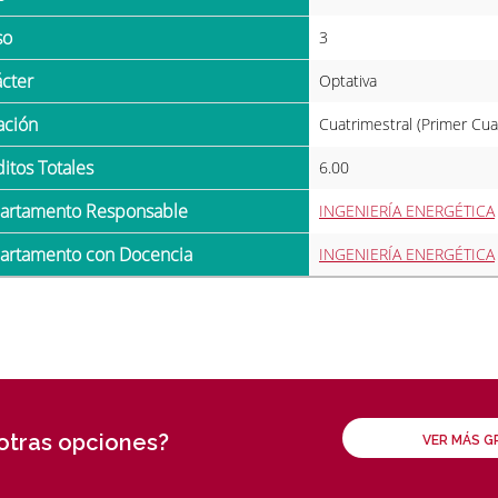
so
3
ácter
Optativa
ración
Cuatrimestral (Primer Cua
ditos Totales
6.00
partamento Responsable
INGENIERÍA ENERGÉTICA
partamento con Docencia
INGENIERÍA ENERGÉTICA
 otras opciones?
VER MÁS 