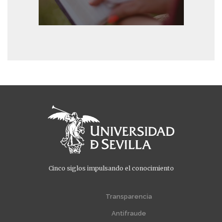
Cinco siglos impulsando el conocimiento
Menú
Menú
extra
extra
Transparencia
1
2
Antifraude