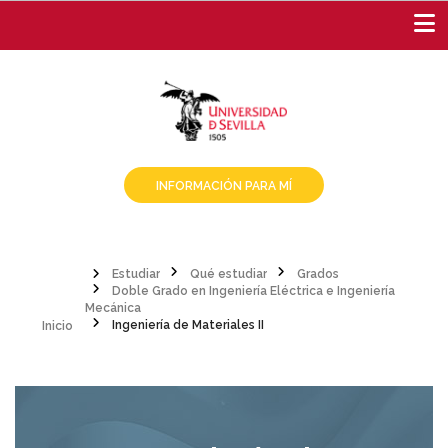
Pasar
al
contenido
principal
INFORMACIÓN PARA MÍ
Estudiar
Qué estudiar
Grados
Doble Grado en Ingeniería Eléctrica e Ingeniería
Sobrescribir
Inicio
Mecánica
Ingeniería de Materiales II
enlaces
de
ayuda
a