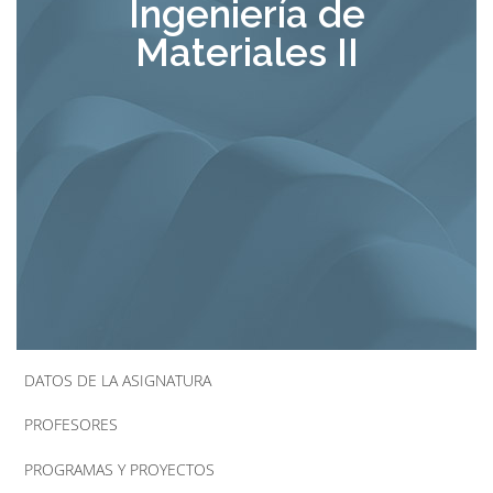
Ingeniería de
la
Materiales II
navegación
DATOS DE LA ASIGNATURA
PROFESORES
PROGRAMAS Y PROYECTOS