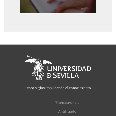
Cinco siglos impulsando el conocimiento
Menú
Menú
extra
extra
Transparencia
1
2
Antifraude