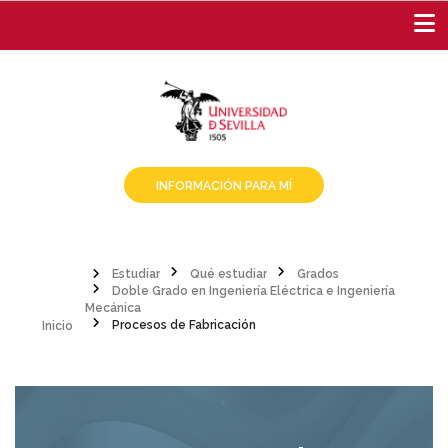
Pasar
al
contenido
principal
INFORMACIÓN PARA MÍ
Estudiar
Qué estudiar
Grados
Doble Grado en Ingeniería Eléctrica e Ingeniería
Sobrescribir
Inicio
Mecánica
Procesos de Fabricación
enlaces
de
ayuda
a