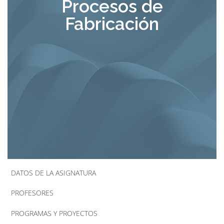
Procesos de
la
Fabricación
navegación
DATOS DE LA ASIGNATURA
PROFESORES
PROGRAMAS Y PROYECTOS