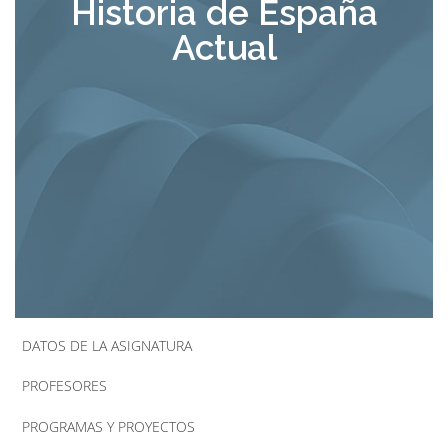
Historia de España
la
Actual
navegación
DATOS DE LA ASIGNATURA
PROFESORES
PROGRAMAS Y PROYECTOS