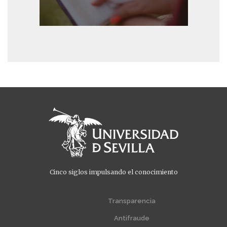
Cinco siglos impulsando el conocimiento
Menú
Menú
extra
extra
Transparencia
1
2
Antifraude