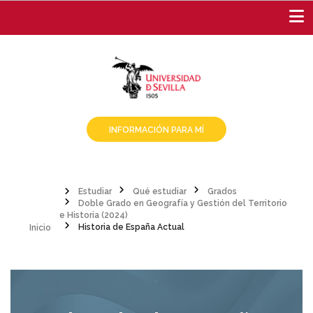
Pasar
al
contenido
principal
INFORMACIÓN PARA MÍ
Estudiar
Qué estudiar
Grados
Doble Grado en Geografía y Gestión del Territorio
Sobrescribir
Inicio
e Historia (2024)
Historia de España Actual
enlaces
de
ayuda
a