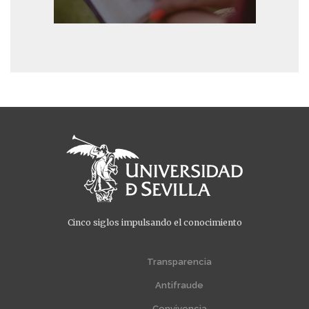
Cinco siglos impulsando el conocimiento
Menú
Menú
extra
extra
Transparencia
1
2
Antifraude
Convivencia