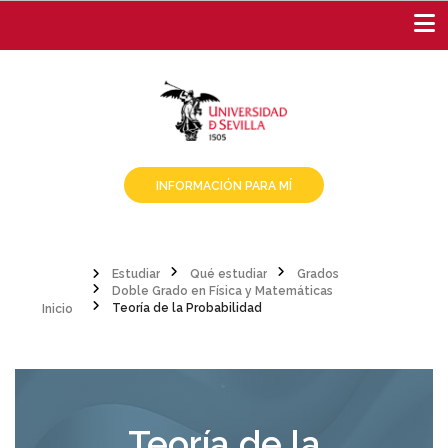
Pasar
al
contenido
principal
INFORMACIÓN PARA MÍ
Estudiar
Qué estudiar
Grados
Inicio
Doble Grado en Física y Matemáticas
Sobrescribir
Teoría de la Probabilidad
enlaces
de
ayuda
Teoría de la
a