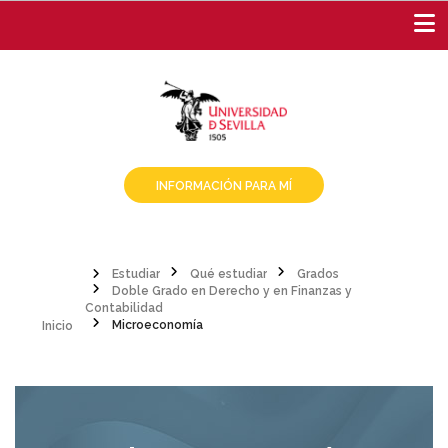
Pasar
al
contenido
principal
INFORMACIÓN PARA MÍ
Estudiar
Qué estudiar
Grados
Doble Grado en Derecho y en Finanzas y
Sobrescribir
Inicio
Contabilidad
Microeconomía
enlaces
de
ayuda
a