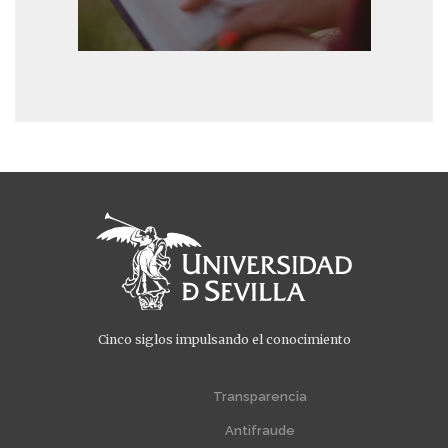
Cinco siglos impulsando el conocimiento
Menú
Menú
extra
extra
Transparencia
1
2
Antifraude