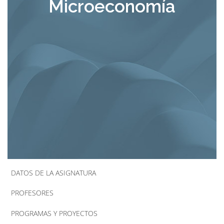
Microeconomía
la
navegación
DATOS DE LA ASIGNATURA
PROFESORES
PROGRAMAS Y PROYECTOS