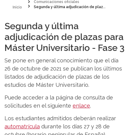
Inicio
Comunicaciones oficiales
Segunda y última adjudicación de plazas para Máster Universitario - Fase 3
Sobrescribir
enlaces
Segunda y última
de
adjudicación de plazas para
ayuda
Máster Universitario - Fase 3
a
Se pone en general conocimiento que el día
la
26 de octubre de 2021 se publican los últimos
navegación
listados de adjudicación de plazas de los
estudios de Máster Universitario.
Puede acceder a la página de consulta de
solicitudes en el siguiente
enlace
.
Los estudiantes admitidos deberán realizar
automatrícula
durante los días 27 y 28 de
octubre (horario peninsular de España).