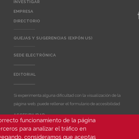
INVESTIGAR
EMPRESA
DIRECTORIO
QUEJAS Y SUGERENCIAS (EXPÓN US)
SEDE ELECTRÓNICA
EDITORIAL
Editorial
Si experimenta alguna dificultad con la visualización de la
página web, puede rellenar el formulario de accesibilidad
ACCESIBILIDAD
correcto funcionamiento de la página
User
account
rceros para analizar el tráfico en
menu
avegando, consideramos que aceptas