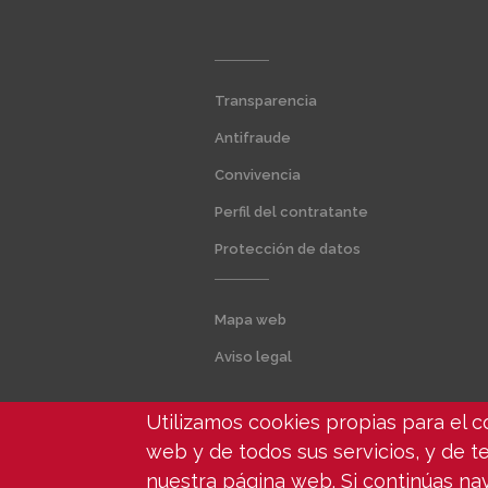
Menú
Transparencia
extra
1
Antifraude
Convivencia
Perfil del contratante
Protección de datos
Menú
Mapa web
extra
2
Aviso legal
Utilizamos cookies propias para el 
web y de todos sus servicios, y de te
nuestra página web. Si continúas n