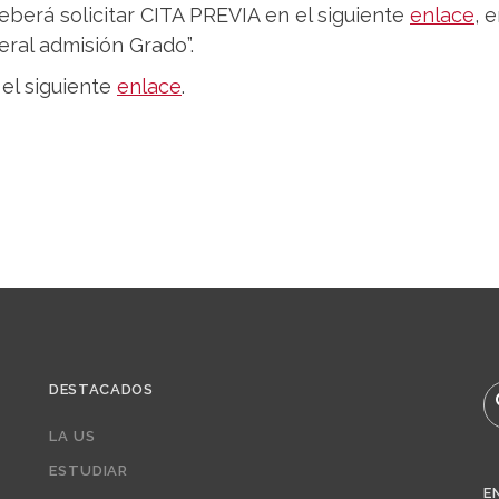
deberá solicitar CITA PREVIA en el siguiente
enlace
, 
eral admisión Grado”.
el siguiente
enlace
.
DESTACADOS
B
LA US
ESTUDIAR
E