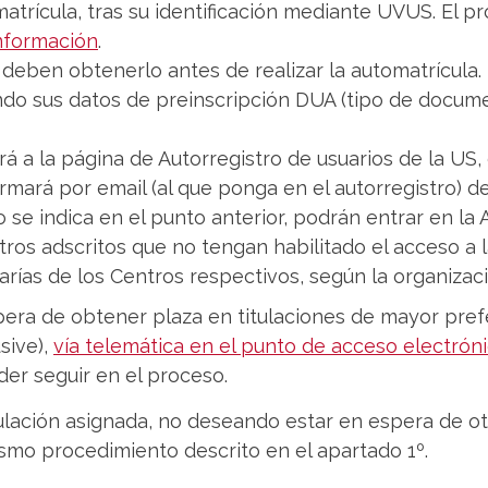
atrícula, tras su identificación mediante UVUS. El pr
nformación
.
deben obtenerlo antes de realizar la automatrícula. P
ndo sus datos de preinscripción DUA (tipo de docume
á a la página de Autorregistro de usuarios de la US,
nformará por email (al que ponga en el autorregistro)
 se indica en el punto anterior, podrán entrar en l
os adscritos que no tengan habilitado el acceso a l
arías de los Centros respectivos, según la organizac
pera de obtener plaza en titulaciones de mayor pref
sive),
vía telemática en el punto de acceso electrón
der seguir en el proceso.
itulación asignada, no deseando estar en espera de o
ismo procedimiento descrito en el apartado 1º.