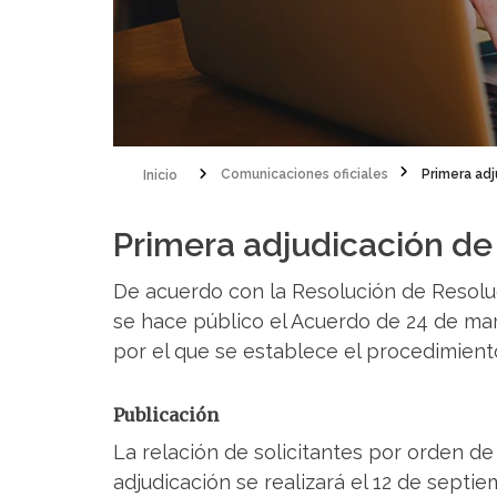
Inicio
Comunicaciones oficiales
Primera adj
Sobrescribir
Primera adjudicación de 
enlaces
de
De acuerdo con la Resolución de Resoluci
ayuda
se hace público el Acuerdo de 24 de marz
por el que se establece el procedimiento
a
la
Publicación
navegación
La relación de solicitantes por orden de
adjudicación se realizará el 12 de septi