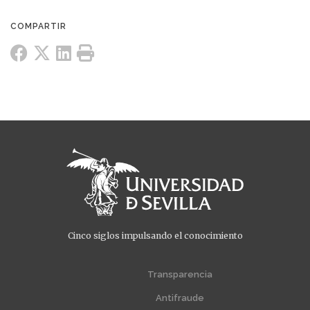
Cinco siglos impulsando el conocimiento
Menú
Menú
extra
extra
Transparencia
1
2
Antifraude