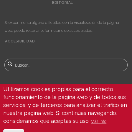
EDITORIAL
Si experimenta alguna dificultad con la visualización de la página
web, puede rellenar el formulario de accesibilidad
ACCESIBILIDAD
User
account
menu
Buscar
Utilizamos cookies propias para el correcto
ENCUÉNTRANOS
funcionamiento de la página web y de todos sus
servicios, y de terceros para analizar el tráfico en
nuestra página web. Si continúas navegando,
consideramos que aceptas su uso.
Más info
© Copyright 2025 Universidad de Sevilla - Todos los derechos reservados -