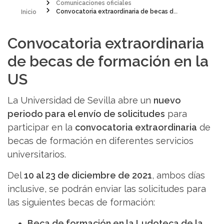
Inicio
Comunicaciones oficiales
Convocatoria extraordinaria de becas de formación en la US
Sobrescribir
enlaces
Convocatoria extraordinaria
de
de becas de formación en la
ayuda
US
a
La Universidad de Sevilla abre un
nuevo
la
periodo para el envío de solicitudes
para
navegación
participar en la
convocatoria extraordinaria
de
becas de formación en diferentes servicios
universitarios.
Del
10 al 23 de diciembre de 2021
, ambos días
inclusive, se podrán enviar las solicitudes para
las siguientes becas de formación:
Beca de formación en la Ludoteca de la