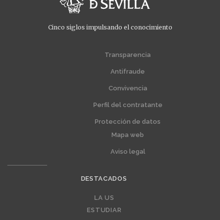
Cinco siglos impulsando el conocimiento
Menú
Menú
extra
extra
Transparencia
1
2
Antifraude
Convivencia
Perfil del contratante
Protección de datos
Mapa web
Aviso legal
DESTACADOS
Editorial
LA US
ESTUDIAR