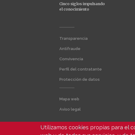
Cinco siglos impulsando
el conocimiento
Menú
Transparencia
extra
1
Antifraude
Convivencia
Perfil del contratante
Protección de datos
Menú
Mapa web
extra
2
Aviso legal
Utilizamos cookies propias para el 