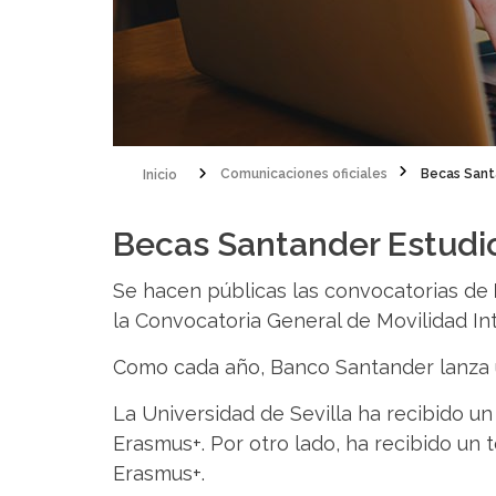
Inicio
Comunicaciones oficiales
Becas Sant
Sobrescribir
Becas Santander Estudi
enlaces
de
Se hacen públicas las convocatorias de
ayuda
la Convocatoria General de Movilidad I
a
Como cada año, Banco Santander lanza 
la
La Universidad de Sevilla ha recibido un
navegación
Erasmus+. Por otro lado, ha recibido un 
Erasmus+.