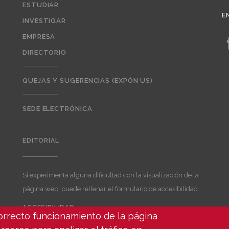
ESTUDIAR
E
INVESTIGAR
EMPRESA
DIRECTORIO
QUEJAS Y SUGERENCIAS (EXPÓN US)
SEDE ELECTRÓNICA
EDITORIAL
Editorial
Si experimenta alguna dificultad con la visualización de la
página web, puede rellenar el formulario de accesibilidad
ACCESIBILIDAD
correcto funcionamiento de la página
User
account