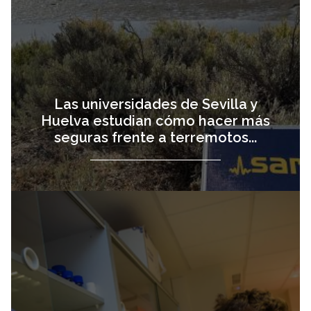
Las universidades de Sevilla y
Huelva estudian cómo hacer más
seguras frente a terremotos...
El investigador
vista
de la US Miguel
Anaya recibe el
Premio Nacional
de Investigación
para Jóve...