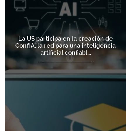
La US participa en la creación de
ConfIA, la red para una inteligencia
artificial confiabl...
La Universidad
vista
de Sevilla
impulsa sus
microcredenciales
con la IA como
protagonista