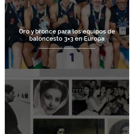
Oro y bronce para los equipos de
baloncesto 3×3 en Europa
Nacieron,
vista
vivieron o
pasaron por
Sevilla: un libro
recorre mil años
de la ciudad a
través...