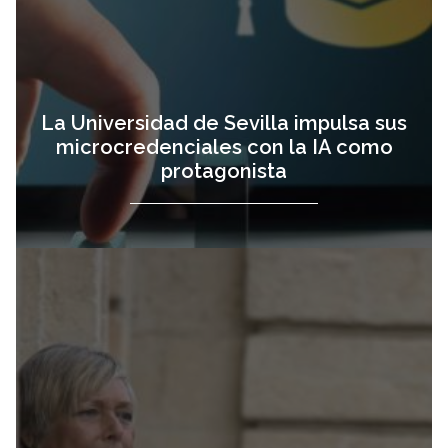
La Universidad de Sevilla impulsa sus
microcredenciales con la IA como
protagonista
Carmen Vargas,
vista
distinguida con el
premio
'Universidad,
Mujer y Empresa'