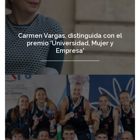
Carmen Vargas, distinguida con el
premio 'Universidad, Mujer y
Empresa'
Oro y bronce
vista
para los equipos
de baloncesto
3×3 en Europa