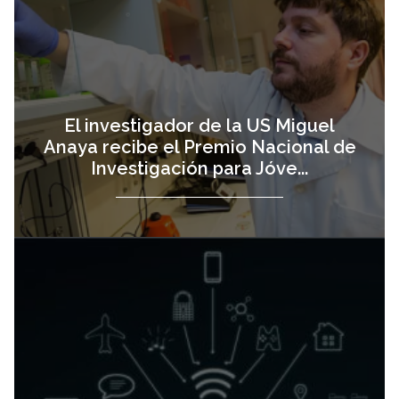
El investigador de la US Miguel
Anaya recibe el Premio Nacional de
Investigación para Jóve...
La US participa
vista
en la creación de
ConfIA, la red
para una
inteligencia
artificial confiabl...