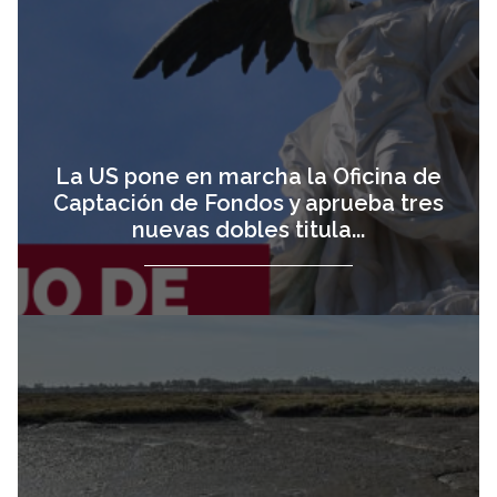
La US pone en marcha la Oficina de
Captación de Fondos y aprueba tres
nuevas dobles titula...
Las
vista
universidades de
Sevilla y Huelva
estudian cómo
hacer más
seguras frente a
terremotos...