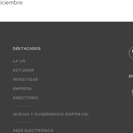
diciembre.
DESTACADOS
B
LA US
ESTUDIAR
E
INVESTIGAR
EMPRESA
DIRECTORIO
QUEJAS Y SUGERENCIAS (EXPÓN US)
SEDE ELECTRÓNICA