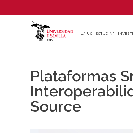
Pasar
al
contenido
principal
LA US
ESTUDIAR
INVEST
Plataformas Sm
Interoperabil
Source