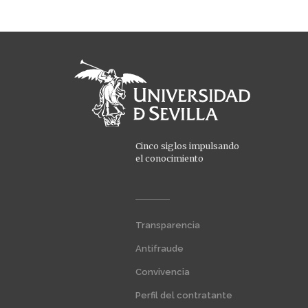
Cinco siglos impulsando
el conocimiento
Menú
Transparencia
extra
1
Antifraude
Convivencia
Perfil del contratante