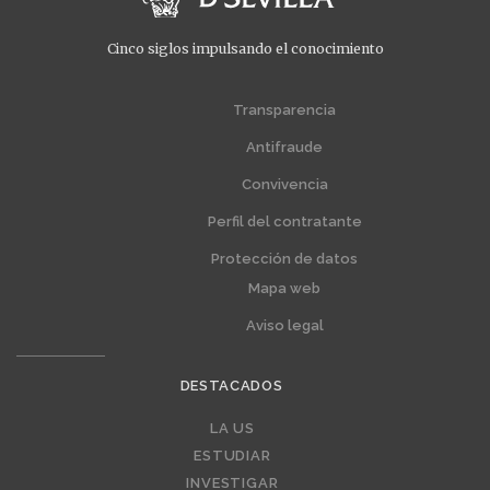
Cinco siglos impulsando el conocimiento
Menú
Menú
extra
extra
Transparencia
1
2
Antifraude
Convivencia
Perfil del contratante
Protección de datos
Mapa web
Aviso legal
DESTACADOS
Editorial
LA US
ESTUDIAR
INVESTIGAR