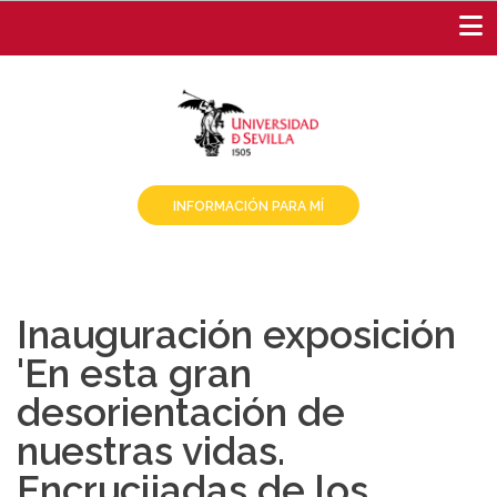
Pasar
al
contenido
principal
INFORMACIÓN PARA MÍ
Inauguración exposición
'En esta gran
desorientación de
nuestras vidas.
Encrucijadas de los