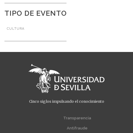
TIPO DE EVENTO
CULTURA
Cinco siglos impulsando el conocimiento
Menú
Menú
extra
extra
Transparencia
1
2
Antifraude