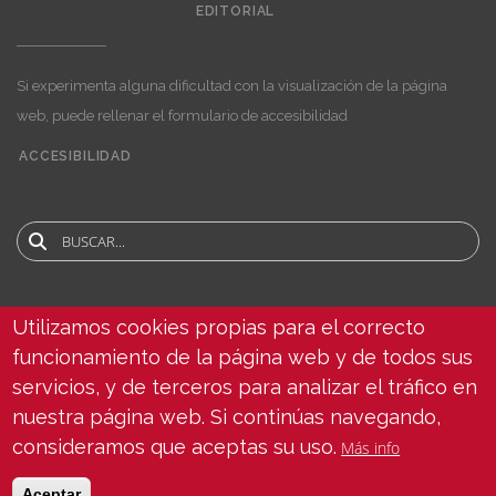
EDITORIAL
Si experimenta alguna dificultad con la visualización de la página
web, puede rellenar el formulario de accesibilidad
ACCESIBILIDAD
User
account
menu
Buscar
Utilizamos cookies propias para el correcto
ENCUÉNTRANOS
funcionamiento de la página web y de todos sus
servicios, y de terceros para analizar el tráfico en
nuestra página web. Si continúas navegando,
consideramos que aceptas su uso.
Más info
© Copyright 2025 Universidad de Sevilla - Todos los derechos reservados -
Aceptar