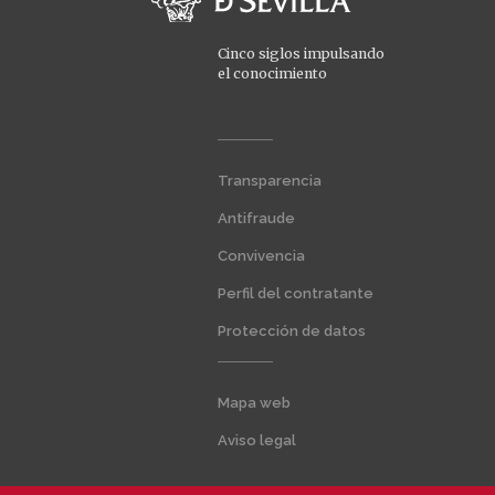
Cinco siglos impulsando
el conocimiento
Menú
Transparencia
extra
1
Antifraude
Convivencia
Perfil del contratante
Protección de datos
Menú
Mapa web
extra
2
Aviso legal