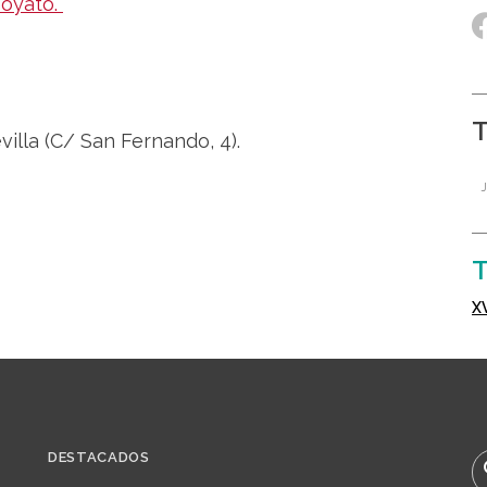
Poyato.
villa (C/ San Fernando, 4).
T
DESTACADOS
B