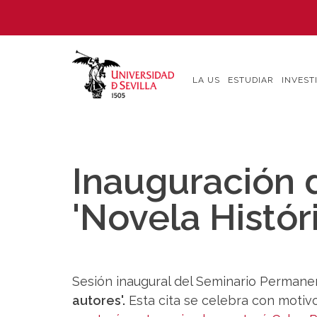
Pasar
al
contenido
principal
LA US
ESTUDIAR
INVEST
Inauguración 
'Novela Histór
Sesión inaugural del Seminario Permane
autores'.
Esta cita se celebra con motivo