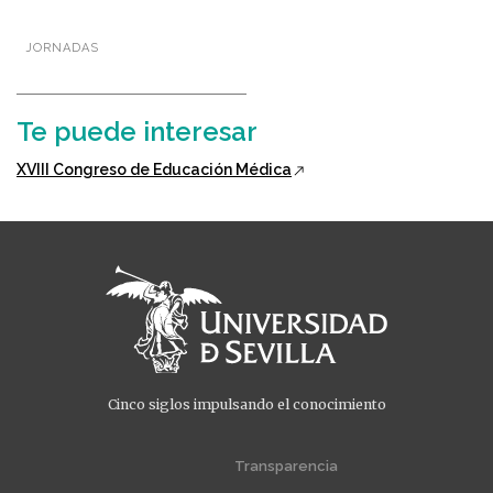
JORNADAS
Te puede interesar
XVIII Congreso de Educación Médica
Cinco siglos impulsando el conocimiento
Menú
Menú
extra
extra
Transparencia
1
2