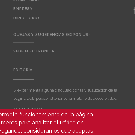
EMPRESA
DIRECTORIO
QUEJAS Y SUGERENCIAS (EXPÓN US)
SEDE ELECTRÓNICA
EDITORIAL
Editorial
Si experimenta alguna dificultad con la visualización de la
página web, puede rellenar el formulario de accesibilidad
ACCESIBILIDAD
correcto funcionamiento de la página
User
account
rceros para analizar el tráfico en
menu
avegando, consideramos que aceptas
ados -