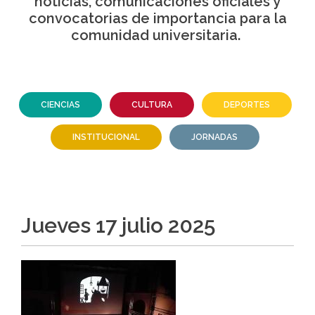
noticias, comunicaciones oficiales y
convocatorias de importancia para la
la
comunidad universitaria.
navegación
CIENCIAS
CULTURA
DEPORTES
INSTITUCIONAL
JORNADAS
jueves 17 julio 2025