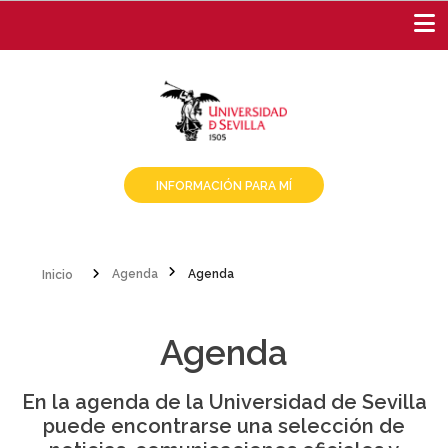
Pasar
al
contenido
principal
INFORMACIÓN PARA MÍ
Inicio
Agenda
Agenda
Sobrescribir
enlaces
Agenda
de
En la agenda de la Universidad de Sevilla
ayuda
puede encontrarse una selección de
a