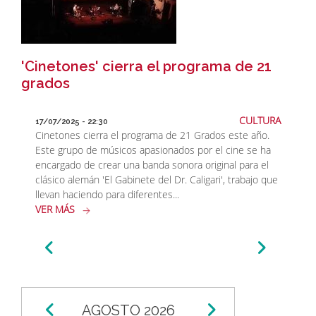
'Cinetones' cierra el programa de 21
grados
CULTURA
17/07/2025 - 22:30
Cinetones cierra el programa de 21 Grados este año.
Este grupo de músicos apasionados por el cine se ha
encargado de crear una banda sonora original para el
clásico alemán 'El Gabinete del Dr. Caligari', trabajo que
llevan haciendo para diferentes...
VER MÁS
Paginación
AGOSTO 2026
Paginación