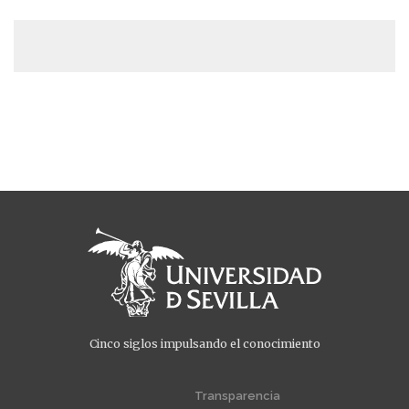
Cinco siglos impulsando el conocimiento
Menú
Menú
extra
extra
Transparencia