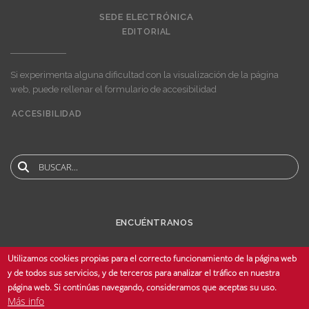
SEDE ELECTRÓNICA
EDITORIAL
Si experimenta alguna dificultad con la visualización de la página
web, puede rellenar el formulario de accesibilidad
ACCESIBILIDAD
User
account
menu
Buscar
ENCUÉNTRANOS
Utilizamos cookies propias para el correcto funcionamiento de la página web
y de todos sus servicios, y de terceros para analizar el tráfico en nuestra
página web. Si continúas navegando, consideramos que aceptas su uso.
Más info