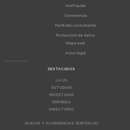
1
2
Antifraude
Convivencia
Perfil del contratante
Protección de datos
Mapa web
Aviso legal
DESTACADOS
Editorial
LA US
ESTUDIAR
INVESTIGAR
EMPRESA
DIRECTORIO
QUEJAS Y SUGERENCIAS (EXPÓN US)