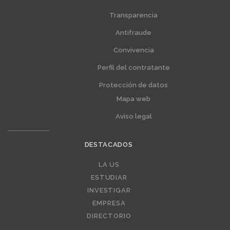
Transparencia
Menú
Menú
extra
extra
Antifraude
1
2
Convivencia
Perfil del contratante
Protección de datos
Mapa web
Aviso legal
DESTACADOS
LA US
Editorial
ESTUDIAR
INVESTIGAR
EMPRESA
DIRECTORIO