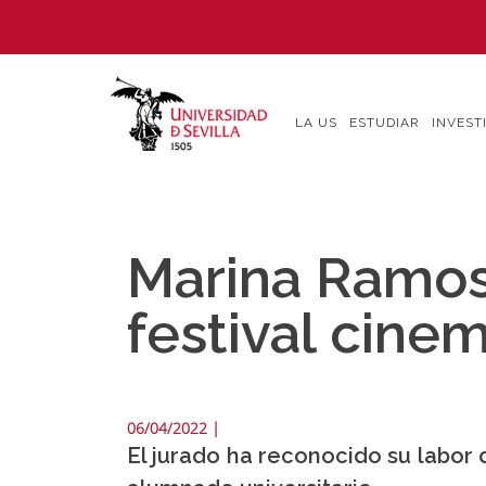
Pasar
al
contenido
principal
LA US
ESTUDIAR
INVEST
Marina Ramos 
festival cine
06/04/2022
|
El jurado ha reconocido su labor d