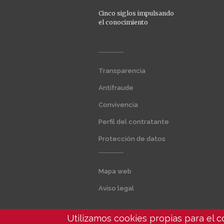
Cinco siglos impulsando
el conocimiento
Transparencia
Menú
extra
Antifraude
1
Convivencia
Perfil del contratante
Protección de datos
Mapa web
Menú
extra
Aviso legal
2
Utilizamos cookies propias para el 