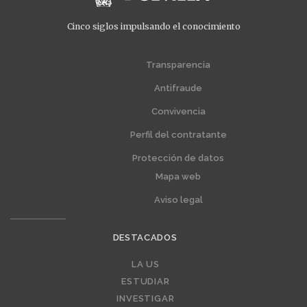
Cinco siglos impulsando el conocimiento
Transparencia
Menú
Menú
extra
extra
Antifraude
1
2
Convivencia
Perfil del contratante
Protección de datos
Mapa web
Aviso legal
DESTACADOS
LA US
Editorial
ESTUDIAR
INVESTIGAR