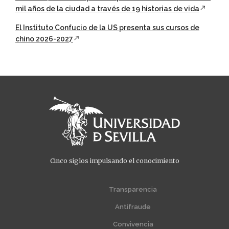
mil años de la ciudad a través de 19 historias de vida
El Instituto Confucio de la US presenta sus cursos de
chino 2026-2027
Cinco siglos impulsando el conocimiento
Transparencia
Menú
Menú
extra
extra
Antifraude
1
2
Convivencia