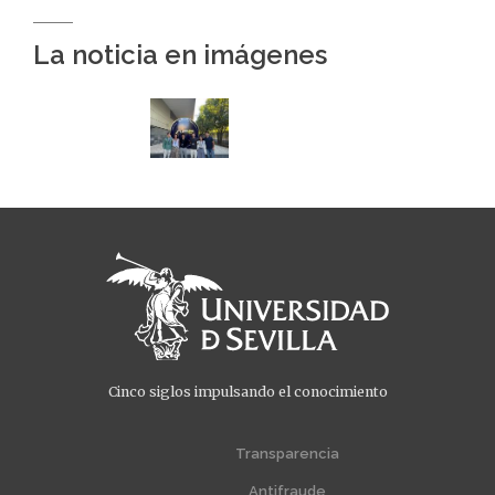
La noticia en imágenes
Cinco siglos impulsando el conocimiento
Transparencia
Menú
Menú
extra
extra
Antifraude