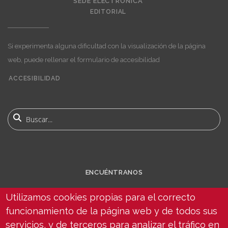
SEDE ELECTRÓNICA
EDITORIAL
Si experimenta alguna dificultad con la visualización de la página
web, puede rellenar el formulario de accesibilidad
ACCESIBILIDAD
User
account
Buscar
menu
ENCUÉNTRANOS
Utilizamos cookies propias para el correcto
funcionamiento de la página web y de todos sus
servicios, y de terceros para analizar el tráfico en