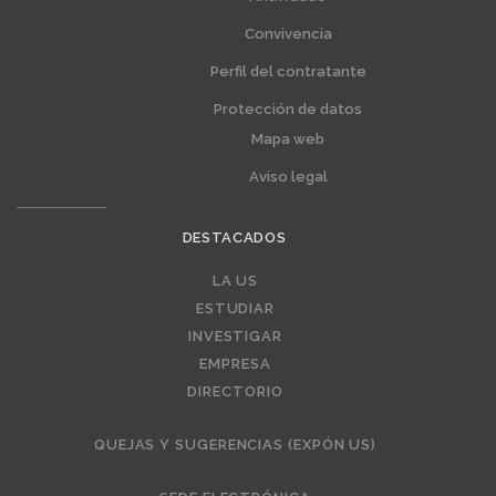
1
2
Convivencia
Perfil del contratante
Protección de datos
Mapa web
Aviso legal
DESTACADOS
LA US
Editorial
ESTUDIAR
INVESTIGAR
EMPRESA
DIRECTORIO
QUEJAS Y SUGERENCIAS (EXPÓN US)