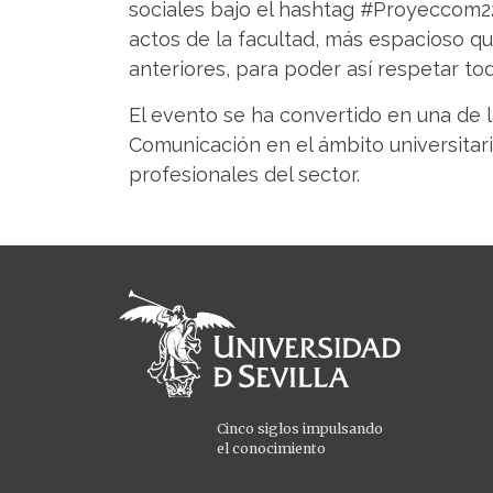
sociales bajo el hashtag #Proyeccom22
actos de la facultad, más espacioso q
anteriores, para poder así respetar to
El evento se ha convertido en una de 
Comunicación en el ámbito universitari
profesionales del sector.
Cinco siglos impulsando
el conocimiento