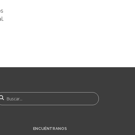
os
l.
uscar
ENCUÉNTRANOS