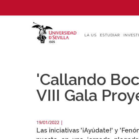
Pasar
al
contenido
principal
LA US
ESTUDIAR
INVEST
'Callando Boc
VIII Gala Pro
19/01/2022
|
Las iniciativas '¡Ayúdate!' y 'Fe