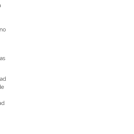
a
rno
vas
dad
de
ad