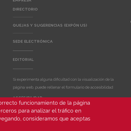
EMPRESA
DIRECTORIO
QUEJAS Y SUGERENCIAS (EXPÓN US)
SEDE ELECTRÓNICA
EDITORIAL
Editorial
Si experimenta alguna dificultad con la visualización de la
página web, puede rellenar el formulario de accesibilidad
ACCESIBILIDAD
correcto funcionamiento de la página
User
rceros para analizar el tráfico en
account
avegando, consideramos que aceptas
menu
ados -