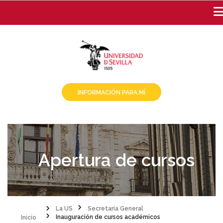
Pasar
al
contenido
principal
INFORMACIÓN PARA MÍ
Apertura de cursos
Inicio
La US
Secretaría General
Inauguración de cursos académicos