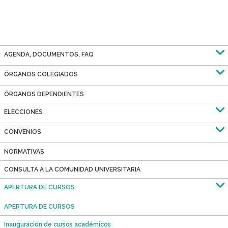
Sobrescribir
enlaces
de
AGENDA, DOCUMENTOS, FAQ
ayuda
ÓRGANOS COLEGIADOS
a
ÓRGANOS DEPENDIENTES
la
ELECCIONES
navegación
CONVENIOS
NORMATIVAS
CONSULTA A LA COMUNIDAD UNIVERSITARIA
APERTURA DE CURSOS
APERTURA DE CURSOS
Inauguración de cursos académicos