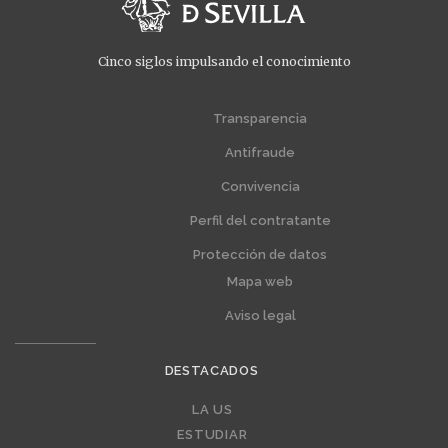
Cinco siglos impulsando el conocimiento
Transparencia
Menú
Menú
extra
extra
Antifraude
1
2
Convivencia
Perfil del contratante
Protección de datos
Mapa web
Aviso legal
DESTACADOS
LA US
Editorial
ESTUDIAR