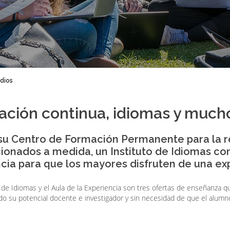
dios
ación continua, idiomas y much
 su Centro de Formación Permanente para la r
onados a medida, un Instituto de Idiomas co
cia para que los mayores disfruten de una exp
de Idiomas y el Aula de la Experiencia son tres ofertas de enseñanza qu
do su potencial docente e investigador y sin necesidad de que el alumn