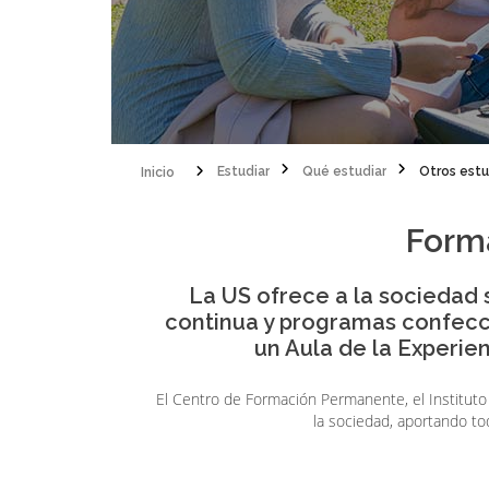
Inicio
Estudiar
Qué estudiar
Otros estu
Sobrescribir
Form
enlaces
de
La US ofrece a la sociedad
ayuda
continua y programas confecci
un Aula de la Experien
a
la
El Centro de Formación Permanente, el Instituto 
la sociedad, aportando to
navegación