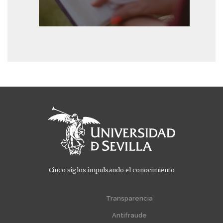
Cinco siglos impulsando el conocimiento
Menú
Menú
extra
extra
Transparencia
1
2
Antifraude