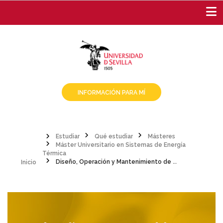
Pasar
al
contenido
principal
INFORMACIÓN PARA MÍ
Estudiar
Qué estudiar
Másteres
Máster Universitario en Sistemas de Energía
Sobrescribir
Inicio
Térmica
Diseño, Operación y Mantenimiento de Centrales de Gas
enlaces
de
ayuda
a