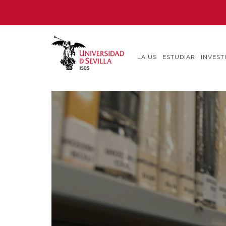
Pasar
al
contenido
principal
LA US
ESTUDIAR
INVEST