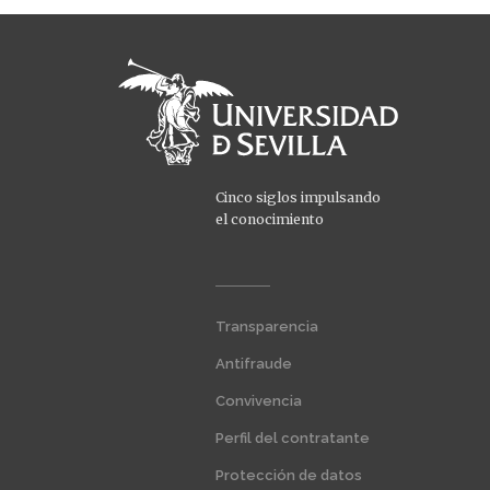
Cinco siglos impulsando
el conocimiento
Menú
Transparencia
extra
1
Antifraude
Convivencia
Perfil del contratante
Protección de datos