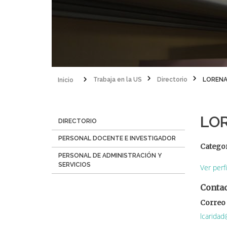
Inicio
Trabaja en la US
Directorio
LORENA
Sobrescribir
enlaces
LOR
Menú
DIRECTORIO
de
Directorio
PERSONAL DOCENTE E INVESTIGADOR
ayuda
Catego
PERSONAL DE ADMINISTRACIÓN Y
a
SERVICIOS
Ver perf
la
Conta
navegación
Correo 
lcaridad