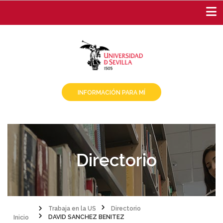
Pasar
al
contenido
principal
INFORMACIÓN PARA MÍ
Directorio
Inicio
Trabaja en la US
Directorio
DAVID SANCHEZ BENITEZ