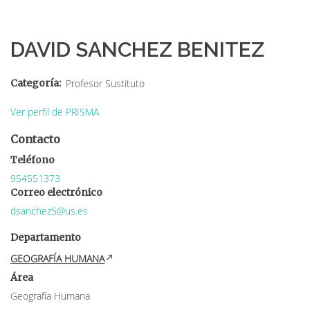
Sobrescribir
enlaces
DAVID SANCHEZ BENITEZ
de
ayuda
Categoría
Profesor Sustituto
a
Ver perfil de PRISMA
la
Contacto
navegación
Teléfono
954551373
Correo electrónico
dsanchez5@us.es
Departamento
GEOGRAFÍA HUMANA
Área
Geografía Humana