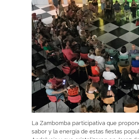
La Zambomba participativa que propon
sabor y la energía de estas fiestas popul