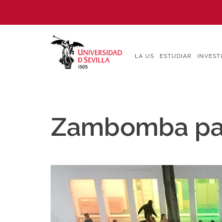
Pasar
al
contenido
principal
LA US
ESTUDIAR
INVEST
Zambomba part