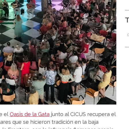
e el
Oasis de la Gata
junto al CICUS recupera el
ares que se hicieron tradición en la baja