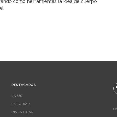
lizando como herramientas la idea de cuerpo
l.
DESTACADOS
B
LA US
ESTUDIAR
E
INVESTIGAR