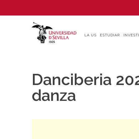
Pasar
al
contenido
principal
LA US
ESTUDIAR
INVEST
Danciberia 202
danza