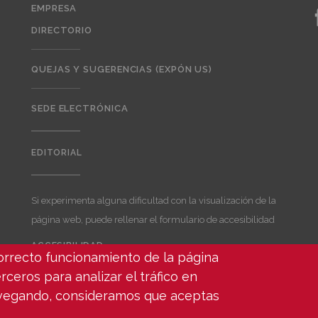
EMPRESA
DIRECTORIO
QUEJAS Y SUGERENCIAS (EXPÓN US)
SEDE ELECTRÓNICA
EDITORIAL
Editorial
Si experimenta alguna dificultad con la visualización de la
página web, puede rellenar el formulario de accesibilidad
ACCESIBILIDAD
correcto funcionamiento de la página
User
account
rceros para analizar el tráfico en
menu
avegando, consideramos que aceptas
ados -