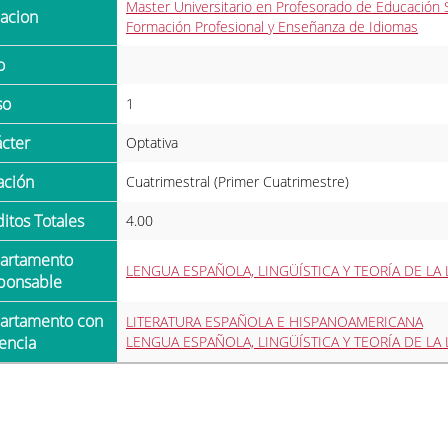
Master Universitario en Profesorado de Educación Se
ulacion
Formación Profesional y Enseñanza de Idiomas
o
so
1
ácter
Optativa
ración
Cuatrimestral (Primer Cuatrimestre)
ditos Totales
4.00
LENGUA ESPAÑOLA, LINGÜÍSTICA Y TEORÍA DE LA 
ponsable
LITERATURA ESPAÑOLA E HISPANOAMERICANA
encia
LENGUA ESPAÑOLA, LINGÜÍSTICA Y TEORÍA DE LA 