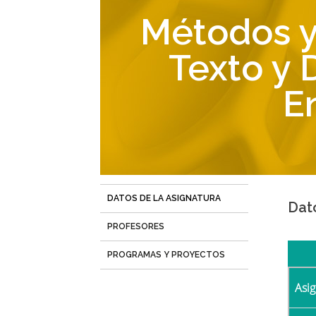
navegación
Métodos y
Texto y 
E
DATOS DE LA ASIGNATURA
(solapa
Dat
activa)
PROFESORES
PROGRAMAS Y PROYECTOS
Asi