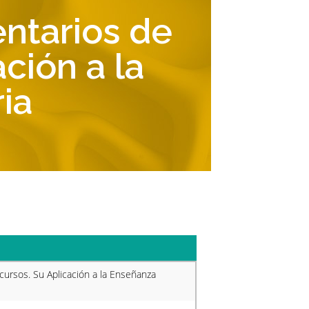
ntarios de
ción a la
ia
ursos. Su Aplicación a la Enseñanza