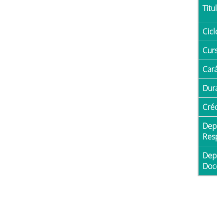
Tit
Cicl
Cur
Car
Du
Cré
Departamento
Res
Departamento con
Doc