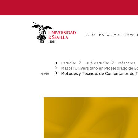
Pasar
al
contenido
principal
LA US
ESTUDIAR
INVEST
Estudiar
Qué estudiar
Másteres
Inicio
Master Universitario en Profesorado de E
Sobrescribir
Métodos y Técnicas de Comentarios de Texto y Discursos. Su 
enlaces
de
ayuda
a
la