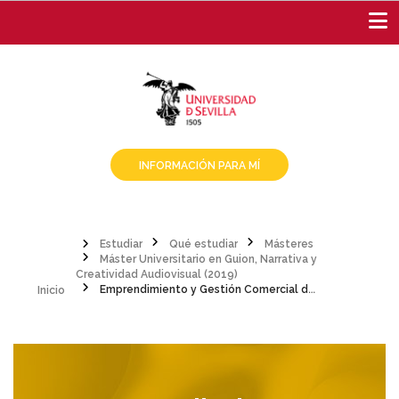
Pasar
al
contenido
principal
INFORMACIÓN PARA MÍ
Estudiar
Qué estudiar
Másteres
Máster Universitario en Guion, Narrativa y
Sobrescribir
Inicio
Creatividad Audiovisual (2019)
Emprendimiento y Gestión Comercial del Guión
enlaces
de
ayuda
a