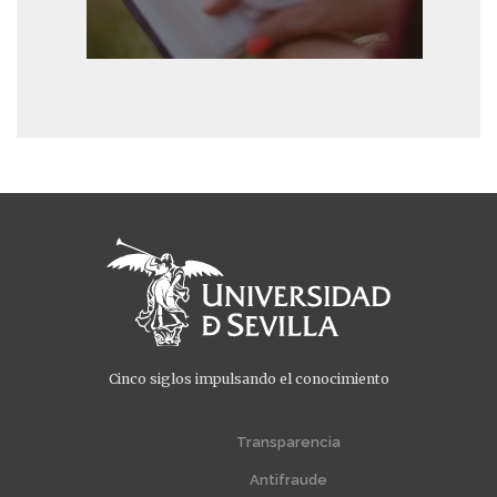
Cinco siglos impulsando el conocimiento
Menú
Menú
extra
extra
Transparencia
1
2
Antifraude