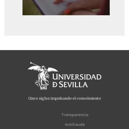
Cinco siglos impulsando el conocimiento
Menú
Menú
extra
extra
Transparencia
1
2
Antifraude