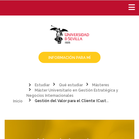
Pasar
al
contenido
principal
INFORMACIÓN PARA MÍ
Estudiar
Qué estudiar
Másteres
Máster Universitario en Gestión Estratégica y
Sobrescribir
Inicio
Negocios Internacionales
Gestión del Valor para el Cliente (Customer Equity Management)
enlaces
de
ayuda
a