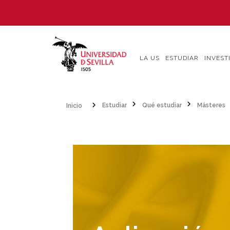
Pasar
al
contenido
principal
LA US
ESTUDIAR
INVEST
Inicio
Estudiar
Qué estudiar
Másteres
Sobrescribir
enlaces
de
ayuda
a
la