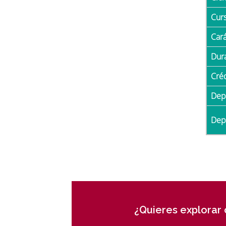
Cur
Car
Du
Cré
De
De
¿Quieres explorar