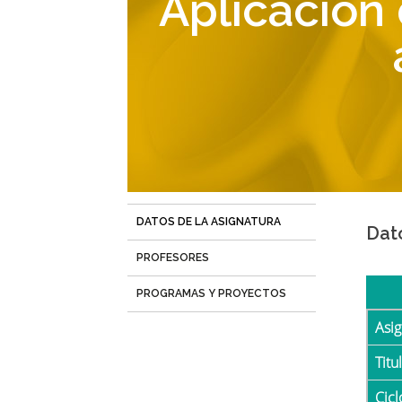
Aplicación
navegación
DATOS DE LA ASIGNATURA
(solapa
Dat
activa)
PROFESORES
PROGRAMAS Y PROYECTOS
Asi
Tit
Cicl