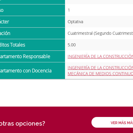
so
1
ácter
Optativa
ración
Cuatrimestral (Segundo Cuatrimest
ditos Totales
5.00
partamento Responsable
INGENIERÍA DE LA CONSTRUCCIÓN
INGENIERÍA DE LA CONSTRUCCIÓN
partamento con Docencia
MECÁNICA DE MEDIOS CONTINUO
 otras opciones?
VER MÁS M