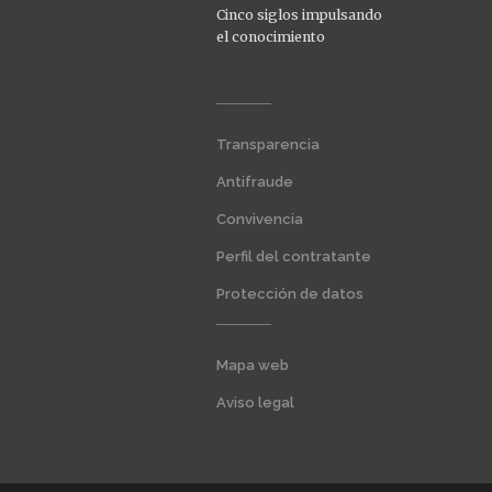
Cinco siglos impulsando
el conocimiento
Menú
Transparencia
extra
1
Antifraude
Convivencia
Perfil del contratante
Protección de datos
Menú
Mapa web
extra
2
Aviso legal