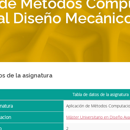
 de Métodos Comp
al Diseño Mecánic
os de la asignatura
Tabla de datos de la asignatura
gnatura
Aplicación de Métodos Computacio
ulacion
Máster Universitario en Diseño Av
o
2