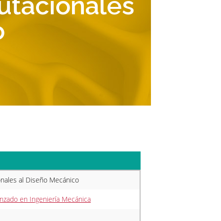
utacionales
o
nales al Diseño Mecánico
anzado en Ingeniería Mecánica