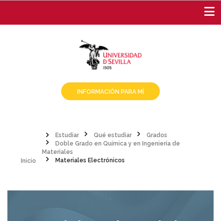
Pasar
al
contenido
principal
INFORMACIÓN PARA MÍ
Estudiar
Qué estudiar
Grados
Doble Grado en Química y en Ingeniería de
Sobrescribir
Inicio
Materiales
Materiales Electrónicos
enlaces
de
ayuda
a