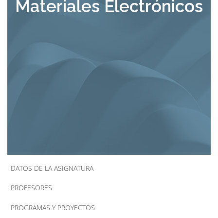
Materiales Electrónicos
la
navegación
DATOS DE LA ASIGNATURA
PROFESORES
PROGRAMAS Y PROYECTOS