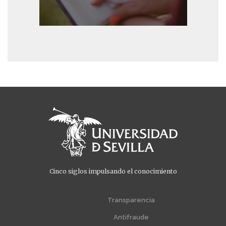
Cinco siglos impulsando el conocimiento
Menú
Menú
extra
extra
Transparencia
1
2
Antifraude