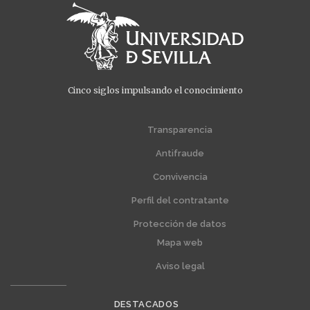
Cinco siglos impulsando el conocimiento
Menú
Menú
extra
extra
Transparencia
1
2
Antifraude
Convivencia
Perfil del contratante
Protección de datos
Mapa web
Aviso legal
DESTACADOS