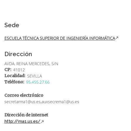
Sobrescribir
enlaces
de
Sede
ayuda
ESCUELA TÉCNICA SUPERIOR DE INGENIERÍA INFORMÁTICA
a
la
Dirección
navegación
AVDA. REINA MERCEDES, S/N
CP
41012
Localidad
SEVILLA
Teléfono
95.455.27.66
Correo electrónico
secretarma1@us.es,auxsecrema1@us.es
Dirección de internet
http://ma1.us.es/